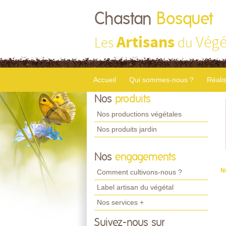
Chastan
Bosquet
Artisans
Végé
Les
du
Accueil
Qui sommes-nous ?
Réali
Nos
produits
Nos productions végétales
Nos produits jardin
Nos
engagements
N
Comment cultivons-nous ?
Label artisan du végétal
Nos services +
Suivez-nous sur