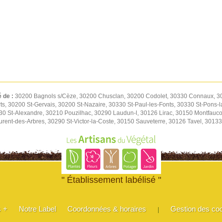
é de :
30200 Bagnols s/Cèze, 30200 Chusclan, 30200 Codolet, 30330 Connaux, 30
s, 30200 St-Gervais, 30200 St-Nazaire, 30330 St-Paul-les-Fonts, 30330 St-Pons
130 St-Alexandre, 30210 Pouzilhac, 30290 Laudun-l, 30126 Lirac, 30150 Montfau
rent-des-Arbres, 30290 St-Victor-la-Coste, 30150 Sauveterre, 30126 Tavel, 30133
" Établissement labélisé "
s +
Notre Label
Coordonnées & horaires
Gestion des co
|